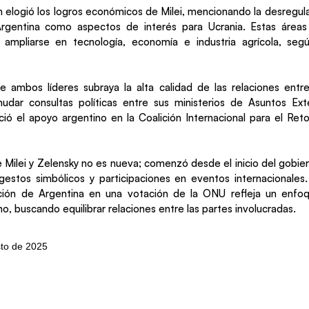
 elogió los logros económicos de Milei, mencionando la desregula
 Argentina como aspectos de interés para Ucrania. Estas área
an ampliarse en tecnología, economía e industria agrícola, seg
e ambos líderes subraya la alta calidad de las relaciones entr
nudar consultas políticas entre sus ministerios de Asuntos Ext
ió el apoyo argentino en la Coalición Internacional para el Ret
e Milei y Zelensky no es nueva; comenzó desde el inicio del gobier
estos simbólicos y participaciones en eventos internacionales
ción de Argentina en una votación de la ONU refleja un enfoq
no, buscando equilibrar relaciones entre las partes involucradas.
sto de 2025