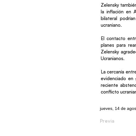
Zelensky también
la inflación en
bilateral podrí
ucraniano.
El contacto entr
planes para rea
Zelensky agradec
Ucranianos.
La cercanía entr
evidenciado en g
reciente absten
conflicto ucrania
jueves, 14 de ago
Previa