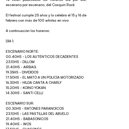
escenario por escenario, del Cosquín Rock
El festival cumple 25 años y lo celebra el 15 y 16 de
febrero con más de 100 artistas en vivo
A continuación los horarios:
DÍA 1:
ESCENARIO NORTE:
00.40HS - LOS AUTÉNTICOS DECADENTES
23.10HS - DILLOM
21.40HS - AIRBAG
19.35HS - DIVIDIDOS
17.50HS - EL MATÓ A UN POLICÍA MOTORIZADO
16.30HS - HILDA CANTA A CHARLY
15.20HS - KOINO YOKAN
14.30HS - SANTI CELLI
ESCENARIO SUR:
00.30HS - RATONES PARANOICOS
23.10HS - LAS PASTILLAS DEL ABUELO
21.40HS - BABASONICOS
19.40HS - WOS