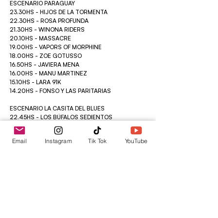
ESCENARIO PARAGUAY
23.30HS - HIJOS DE LA TORMENTA
22.30HS - ROSA PROFUNDA
21.30HS - WINONA RIDERS
20.10HS - MASSACRE
19.00HS - VAPORS OF MORPHINE
18.00HS - ZOE GOTUSSO
16.50HS - JAVIERA MENA
16.00HS - MANU MARTINEZ
15.10HS - LARA 91K
14.20HS - FONSO Y LAS PARITARIAS
ESCENARIO LA CASITA DEL BLUES
22.45HS - LOS BÚFALOS SEDIENTOS
21.45HS - IVAN SINGH & SHERYL YOUNGBLOOD
20.30HS - PITI FERNÁNDEZ
Email
Instagram
Tik Tok
YouTube
19.25HS - THE RHYTHM GAMBLERS
18.20HS - CÉSAR VALDOMIR BLUES BAND
17.25HS - SOL BASSA
16.20HS - CINDY COLEONI
15.25HS - MARLENE SUCHY & THE SUPER SAX
14.30HS - PAPI CHIMI ROMERO & BROSSOUL
HANGAR CLUB DISCOTECA
21.00HS - SOL ORTEGA