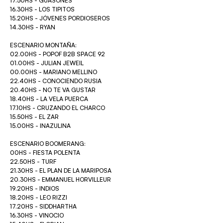
17.50HS - GUASONES
16.30HS - LOS TIPITOS
15.20HS - JÓVENES PORDIOSEROS
14.30HS - RYAN
ESCENARIO MONTAÑA:
02.00HS - POPOF B2B SPACE 92
01.00HS - JULIAN JEWEIL
00.00HS - MARIANO MELLINO
22.40HS - CONOCIENDO RUSIA
20.40HS - NO TE VA GUSTAR
18.40HS - LA VELA PUERCA
17.10HS - CRUZANDO EL CHARCO
15.50HS - EL ZAR
15.00HS - INAZULINA
ESCENARIO BOOMERANG:
00HS - FIESTA POLENTA
22.50HS - TURF
21.30HS - EL PLAN DE LA MARIPOSA
20.30HS - EMMANUEL HORVILLEUR
19.20HS - INDIOS
18.20HS - LEO RIZZI
17.20HS - SIDDHARTHA
16.30HS - VINOCIO