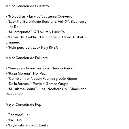
Mejor Canción de Cuarteto
-“No podrás - En vivo”, Eugenia Quevedo
-“Luck Ra: Bzrp Music Sessions, Vol. 61″, Bizarrap y
Luck Ra
-“Mil preguntas”, Q ́ Lokura y Luck Ra
-“Fama de Diabla”, La K’onga - David Bisbal -
Emanero
-“Hola perdida”, Luck Ra y KHEA
Mejor Canción de Folklore
-“Siempre a la misma hora”, Teresa Parodi
-“Raza Morena”, Flor Paz
-“Como un tren”, Juan Fuentes y León Gieco
-“De la forestal”, Patricia Gómez Grupo
-“Mi última carta”, Los Nocheros y Chaqueño
Palavecino
Mejor Canción de Pop
-"Fanático", Lali
-“Pa”, Tini
-“La_Playlist.mpeg”, Emilia