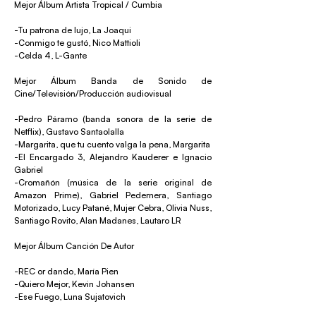
Mejor Álbum Artista Tropical / Cumbia
-Tu patrona de lujo, La Joaqui
-Conmigo te gustó, Nico Mattioli
-Celda 4, L-Gante
Mejor Álbum Banda de Sonido de
Cine/Televisión/Producción audiovisual
-Pedro Páramo (banda sonora de la serie de
Netflix), Gustavo Santaolalla
-Margarita, que tu cuento valga la pena, Margarita
-El Encargado 3, Alejandro Kauderer e Ignacio
Gabriel
-Cromañón (música de la serie original de
Amazon Prime), Gabriel Pedernera, Santiago
Motorizado, Lucy Patané, Mujer Cebra, Olivia Nuss,
Santiago Rovito, Alan Madanes, Lautaro LR
Mejor Álbum Canción De Autor
-REC or dando, María Pien
-Quiero Mejor, Kevin Johansen
-Ese Fuego, Luna Sujatovich