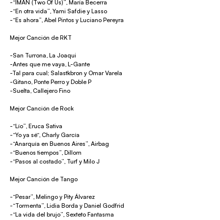
-“IMAN (Two Of Us)”, María Becerra
-“En otra vida”, Yami Safdie y Lasso
-“Es ahora”, Abel Pintos y Luciano Pereyra
Mejor Canción de RKT
-San Turrona, La Joaqui
-Antes que me vaya, L-Gante
-Tal para cual; Salastkbron y Omar Varela
-Gitano, Ponte Perro y Doble P
-Suelta, Callejero Fino
Mejor Canción de Rock
-“Lío”, Eruca Sativa
-“Yo ya sé“, Charly García
-“Anarquía en Buenos Aires”, Airbag
-“Buenos tiempos”, Dillom
-“Pasos al costado”, Turf y Milo J
Mejor Canción de Tango
-“Pesar”, Melingo y Pity Álvarez
-“Tormenta”, Lidia Borda y Daniel Godfrid
-“La vida del brujo”, Sexteto Fantasma