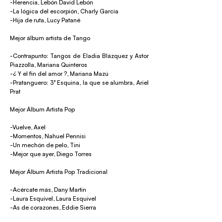
-Herencia, Lebón David Lebón
-La lógica del escorpión, Charly García
-Hija de ruta, Lucy Patané
Mejor álbum artista de Tango
-Contrapunto: Tangos de Eladia Blázquez y Astor
Piazzolla, Mariana Quinteros
-¿ Y el fin del amor ?, Mariana Mazú
-Pratanguero: 3° Esquina, la que se alumbra, Ariel
Prat
Mejor Álbum Artista Pop
-Vuelve, Axel
-Momentos, Nahuel Pennisi
-Un mechón de pelo, Tini
-Mejor que ayer, Diego Torres
Mejor Álbum Artista Pop Tradicional
-Acércate más, Dany Martin
-Laura Esquivel, Laura Esquivel
-As de corazones, Eddie Sierra