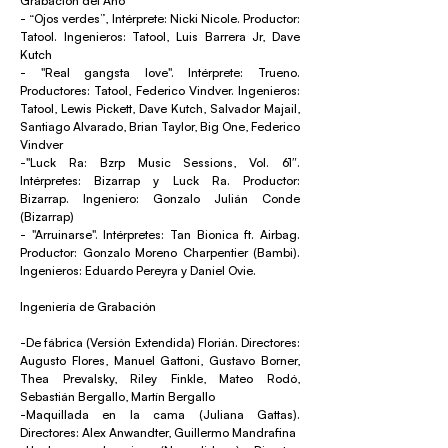
Grabación del Año
- “Ojos verdes”, Intérprete: Nicki Nicole. Productor:
Tatool. Ingenieros: Tatool, Luis Barrera Jr, Dave
Kutch
- "Real gangsta love". Intérprete: Trueno.
Productores: Tatool, Federico Vindver. Ingenieros:
Tatool, Lewis Pickett, Dave Kutch, Salvador Majail,
Santiago Alvarado, Brian Taylor, Big One, Federico
Vindver
-"Luck Ra: Bzrp Music Sessions, Vol. 61″.
Intérpretes: Bizarrap y Luck Ra. Productor:
Bizarrap. Ingeniero: Gonzalo Julián Conde
(Bizarrap)
- "Arruinarse". Intérpretes: Tan Bionica ft. Airbag.
Productor: Gonzalo Moreno Charpentier (Bambi).
Ingenieros: Eduardo Pereyra y Daniel Ovie.
Ingeniería de Grabación
-De fábrica (Versión Extendida) Florián. Directores:
Augusto Flores, Manuel Gattoni, Gustavo Borner,
Thea Prevalsky, Riley Finkle, Mateo Rodó,
Sebastián Bergallo, Martín Bergallo
-Maquillada en la cama (Juliana Gattas).
Directores: Alex Anwandter, Guillermo Mandrafina