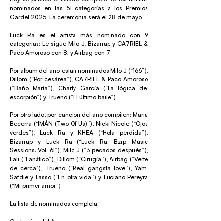
nominados en las 51 categorías a los Premios
Gardel 2025. La ceremonia será el 28 de mayo
Luck Ra es el artista más nominado con 9
categorías; Le sigue Milo J, Bizarrap y CA7RIEL &
Paco Amoroso con 8; y Airbag con 7
Por álbum del año están nominados Milo J (“166”),
Dillom (“Por cesárea”), CA7RIEL & Paco Amoroso
(“Baño María”), Charly García (“La lógica del
escorpión”) y Trueno (“El último baile”)
Por otro lado, por canción del año compiten: María
Becerra (“IMÁN (Two Of Us)”), Nicki Nicole (“Ojos
verdes”), Luck Ra y KHEA (“Hola perdida”),
Bizarrap y Luck Ra (“Luck Ra: Bzrp Music
Sessions. Vol. 61”), Milo J (“3 pecados después”),
Lali (“Fanático”), Dillom (“Cirugía”), Airbag (“Verte
de cerca”), Trueno (“Real gangsta love”), Yami
Safdie y Lasso (“En otra vida”) y Luciano Pereyra
(“Mi primer amor”)
La lista de nominados completa: