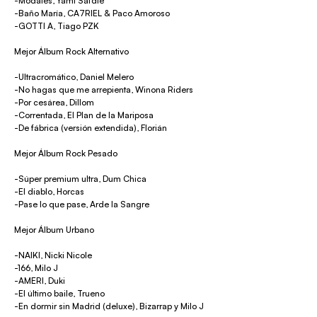
-Modales, Yami Safdie
-Baño María, CA7RIEL & Paco Amoroso
-GOTTI A, Tiago PZK
Mejor Álbum Rock Alternativo
-Ultracromático, Daniel Melero
-No hagas que me arrepienta, Winona Riders
-Por cesárea, Dillom
-Correntada, El Plan de la Mariposa
-De fábrica (versión extendida), Florián
Mejor Álbum Rock Pesado
-Súper premium ultra, Dum Chica
-El diablo, Horcas
-Pase lo que pase, Arde la Sangre
Mejor Álbum Urbano
-NAIKI, Nicki Nicole
-166, Milo J
-AMERI, Duki
-El último baile, Trueno
-En dormir sin Madrid (deluxe), Bizarrap y Milo J