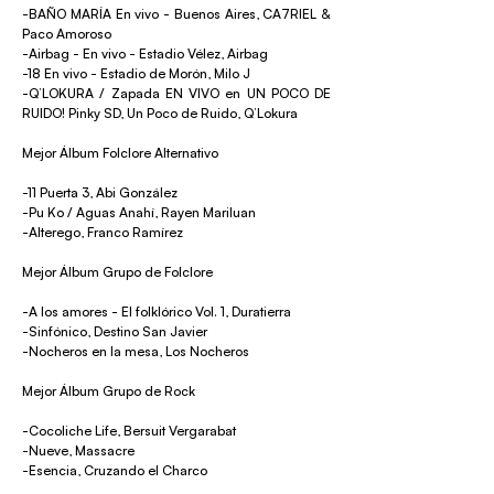
-BAÑO MARÍA En vivo - Buenos Aires, CA7RIEL &
Paco Amoroso
-Airbag - En vivo - Estadio Vélez, Airbag
-18 En vivo - Estadio de Morón, Milo J
-Q’LOKURA / Zapada EN VIVO en UN POCO DE
RUIDO! Pinky SD, Un Poco de Ruido, Q’Lokura
Mejor Álbum Folclore Alternativo
-11 Puerta 3, Abi González
-Pu Ko / Aguas Anahí, Rayen Mariluan
-Alterego, Franco Ramírez
Mejor Álbum Grupo de Folclore
-A los amores - El folklórico Vol. 1, Duratierra
-Sinfónico, Destino San Javier
-Nocheros en la mesa, Los Nocheros
Mejor Álbum Grupo de Rock
-Cocoliche Life, Bersuit Vergarabat
-Nueve, Massacre
-Esencia, Cruzando el Charco