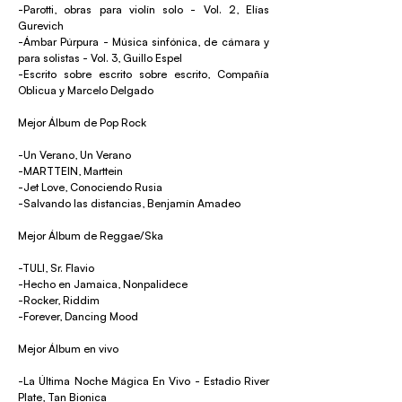
-Parotti, obras para violín solo - Vol. 2, Elías
Gurevich
-Ámbar Púrpura - Música sinfónica, de cámara y
para solistas - Vol. 3, Guillo Espel
-Escrito sobre escrito sobre escrito, Compañía
Oblicua y Marcelo Delgado
Mejor Álbum de Pop Rock
-Un Verano, Un Verano
-MARTTEIN, Marttein
-Jet Love, Conociendo Rusia
-Salvando las distancias, Benjamín Amadeo
Mejor Álbum de Reggae/Ska
-TULI, Sr. Flavio
-Hecho en Jamaica, Nonpalidece
-Rocker, Riddim
-Forever, Dancing Mood
Mejor Álbum en vivo
-La Última Noche Mágica En Vivo - Estadio River
Plate, Tan Bionica