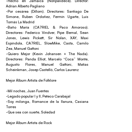
-Hecho en Jamaica (Nonpalidece). Director:
Adrian Alberto Pagliano
-Por cesárea (Dillom). Directores: Santiago De
Simone, Ruben Ordoñez, Fermín Ugarte, Luis
Tomás La Madrid
-Baño María (CA7RIEL & Paco Amoroso).
Directores: Federico Vindver, Pipe Bernal, Sean
Jones, Lewis Pickett, Sir Nolan, XAY, Maxi
Espíndola, CA7RIEL, SlowMike, Casta, Camilo
Zea, Manuel Gattoni
-Quiero Mejor (Kevin Johansen + The Nada).
Directores: Panda Elliot, Marcelo “Coca” Monte,
Augusto Flores, Manuel Gattoni, Matías
Scheinkman, Josep Castelló, Carlos Laurenz
Mejor Álbum Artista de Folklore
-Mil noches, Juan Fuentes
-Legado popular I y II, Peteco Carabajal
-Soy milonga, Romance de la llanura, Casiana
Torres
-Que sea con suerte, Soledad
Mejor Álbum Artista de Rock