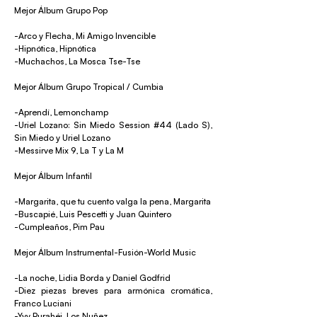
Mejor Álbum Grupo Pop
-Arco y Flecha, Mi Amigo Invencible
-Hipnótica, Hipnótica
-Muchachos, La Mosca Tse-Tse
Mejor Álbum Grupo Tropical / Cumbia
-Aprendí, Lemonchamp
-Uriel Lozano: Sin Miedo Session #44 (Lado S),
Sin Miedo y Uriel Lozano
-Messirve Mix 9, La T y La M
Mejor Álbum Infantil
-Margarita, que tu cuento valga la pena, Margarita
-Buscapié, Luis Pescetti y Juan Quintero
-Cumpleaños, Pim Pau
Mejor Álbum Instrumental-Fusión-World Music
-La noche, Lidia Borda y Daniel Godfrid
-Diez piezas breves para armónica cromática,
Franco Luciani
-Yvy Purahéi, Los Nuñez