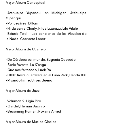
Mejor Álbum Conceptual
-Atahualpa Yupanqui en Michigan, Atahualpa
Yupanqui
-Por cesárea, Dillom
-Hilda canta Charly, Hilda Lizarazu, Lito Vitale
-Éxtasis Total - Las canciones de los Abuelos de
la Nada, Cachorro López
Mejor Álbum de Cuarteto
-De Córdoba pal mundo, Eugenia Quevedo
-Serie favorita, La K’onga
-Que nos falte todo, Luck Ra
-BXXI: fiesta cuartetera en el Luna Park, Banda XXI
-Pisando firme, Ulises Bueno
Mejor Álbum de Jazz
-Volumen 2, Ligia Piro
-Gardel, Hernán Jacinto
-Becoming Human, Roxana Amed
Mejor Álbum de Música Clásica