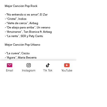
Mejor Canción Pop Rock
-"No entiendo si es amor", El Zar
-“Cristal”, Indios
-“Verte de cerca”, Airbag
-“De abajo para arriba”, Un verano
-“Arruinarse”, Tan Bionica ft. Airbag
-“La renta”, SER y Paty Cantú
Mejor Canción Pop Urbano
-"La cueva", Cazzu
-“Agora”, María Becerra
-“A vos”, Milo J
-“Aprender a amar”, Nathy Peluso
Email
Instagram
Tik Tok
YouTube
-“Noviogangsta <3″, Emilia
Mejor Canción Tropical / Cumbia
-“Amor de vago”, La T y la M, Malandro
-“Hoy”, Valentino Merlo y The La planta
-“Perdonarte, ¿para qué?“, Los Ángeles Azules y
Emilia
-"Ojos Verdes”, Nicki Nicole