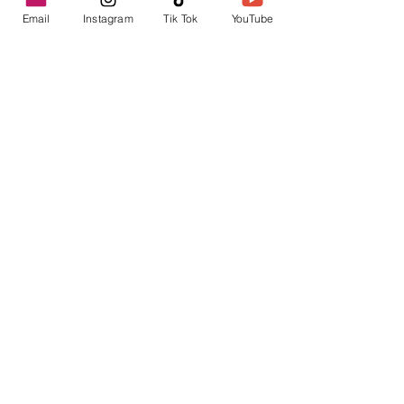
Email
Instagram
Tik Tok
YouTube
contacto@envica.ar
Seguí informado,
pronto te enviaremos
noticias por correo.
Ingresa tu correo electrónico
Enviar