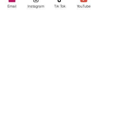
Email
Instagram
Tik Tok
YouTube
contacto@envica.ar
Seguí informado,
pronto te enviaremos
noticias por correo.
Ingresa tu correo electrónico
Enviar