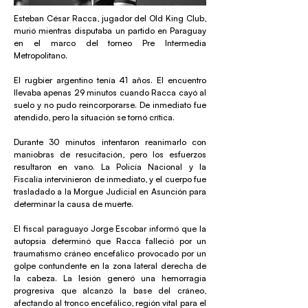
Esteban César Racca, jugador del Old King Club,
murió mientras disputaba un partido en Paraguay
en el marco del torneo Pre Intermedia
Metropolitano.
El rugbier argentino tenía 41 años. El encuentro
llevaba apenas 29 minutos cuando Racca cayó al
suelo y no pudo reincorporarse. De inmediato fue
atendido, pero la situación se tornó crítica.
Durante 30 minutos intentaron reanimarlo con
maniobras de resucitación, pero los esfuerzos
resultaron en vano. La Policía Nacional y la
Fiscalía intervinieron de inmediato, y el cuerpo fue
trasladado a la Morgue Judicial en Asunción para
determinar la causa de muerte.
El fiscal paraguayo Jorge Escobar informó que la
autopsia determinó que Racca falleció por un
traumatismo cráneo encefálico provocado por un
golpe contundente en la zona lateral derecha de
la cabeza. La lesión generó una hemorragia
progresiva que alcanzó la base del cráneo,
afectando al tronco encefálico, región vital para el