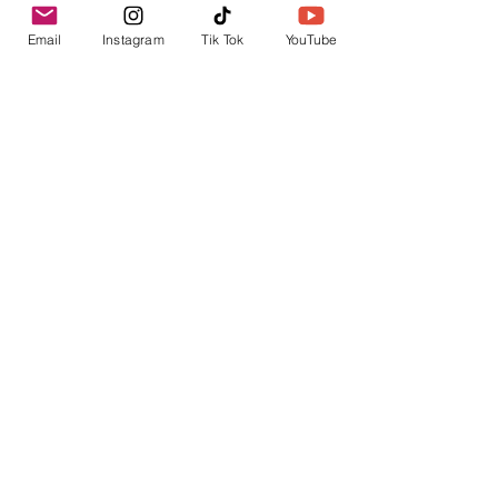
Email
Instagram
Tik Tok
YouTube
contacto@envica.ar
Seguí informado,
pronto te enviaremos
noticias por correo.
Ingresa tu correo electrónico
Enviar