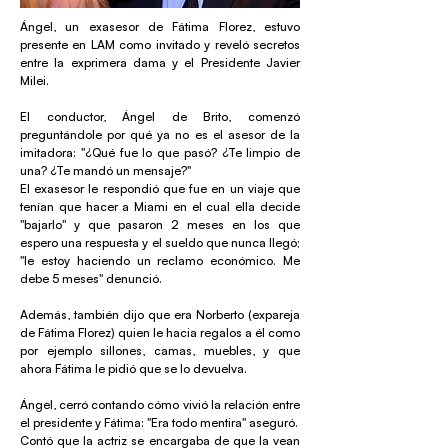
Ángel, un exasesor de Fátima Florez, estuvo
presente en LAM como invitado y reveló secretos
entre la exprimera dama y el Presidente Javier
Milei.
El conductor, Ángel de Brito, comenzó
preguntándole por qué ya no es el asesor de la
imitadora: "¿Qué fue lo que pasó? ¿Te limpio de
una? ¿Te mandó un mensaje?"
El exasesor le respondió que fue en un viaje que
tenían que hacer a Miami en el cual ella decide
"bajarlo" y que pasaron 2 meses en los que
espero una respuesta y el sueldo que nunca llegó;
"le estoy haciendo un reclamo económico. Me
debe 5 meses" denunció.
Además, también dijo que era Norberto (expareja
de Fátima Florez) quien le hacia regalos a él como
por ejemplo sillones, camas, muebles, y que
ahora Fátima le pidió que se lo devuelva.
Ángel, cerró contando cómo vivió la relación entre
el presidente y Fátima: "Era todo mentira" aseguró.
Contó que la actriz se encargaba de que la vean