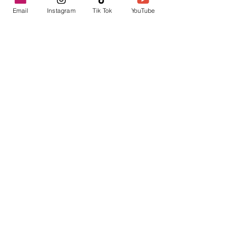
Email
Instagram
Tik Tok
YouTube
contacto@envica.ar
Seguí informado,
pronto te enviaremos
noticias por correo.
Ingresa tu correo electrónico
Enviar