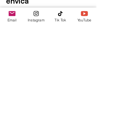
envica
Tu punto de información.
Email
Instagram
Tik Tok
YouTube
contacto@envica.ar
Seguí informado,
pronto te enviaremos
noticias por correo.
Ingresa tu correo electrónico
Enviar