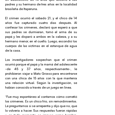
padres y su hermano de tres años en la localidad
brasileña de Itaperuna.
El crimen ocurrió el sábado 21, y el chico de 14
años fue capturado cuatro días después. Al
confesar los crímenes, declaró que esperó a que
sus padres se durmieran, tomó el arma de su
papá y les disparó a ambos en la cabeza, y a su
hermano menor, en el cuello. Luego, escondió los
cuerpos de las víctimas en el estanque de agua
de la casa.
Los investigadores sospechan que el crimen
ocurrió porque el papá y la mamá del adolescente
-de 45 y 37 años, respectivamente-, le
prohibieron viajar a Mato Grosso para encontrarse
con una chica de 15 años con la que mantenía
una relación virtual. Según la investigación, se
habían conocido a través de un juego en línea.
“Fue muy espontáneo al contarnos cómo cometió
los crímenes. Es un chico frío, sin remordimientos.
Le preguntamos si se arrepentía y dijo que no, que
lo volvería a hacer. Sus respuestas fueron rápidas