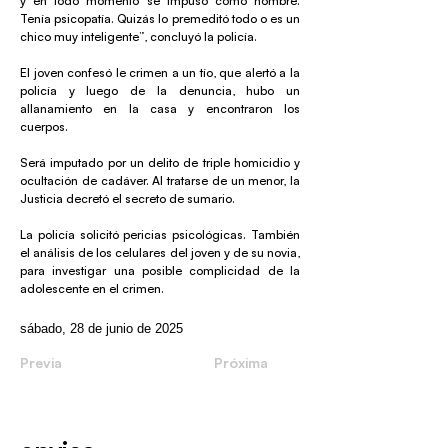
y en todo momento se impuso como hombre.
Tenía psicopatía. Quizás lo premeditó todo o es un
chico muy inteligente”, concluyó la policía.
El joven confesó le crimen a un tío, que alertó a la
policía y luego de la denuncia, hubo un
allanamiento en la casa y encontraron los
cuerpos.
Será imputado por un delito de triple homicidio y
ocultación de cadáver. Al tratarse de un menor, la
Justicia decretó el secreto de sumario.
La policía solicitó pericias psicológicas. También
el análisis de los celulares del joven y de su novia,
para investigar una posible complicidad de la
adolescente en el crimen.
sábado, 28 de junio de 2025
Previa
Próxima