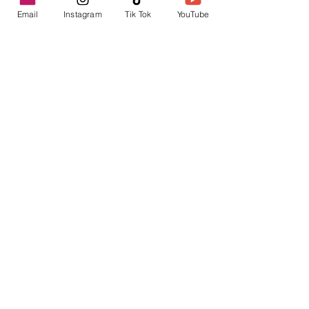
Email
Instagram
Tik Tok
YouTube
contacto@envica.ar
Seguí informado,
pronto te enviaremos
noticias por correo.
Ingresa tu correo electrónico
Enviar