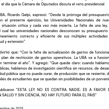
a el día que la Cámara de Diputados discuta el veto presidencial
UBA, Ricardo Gelpi, expresó: “Desde la prórroga del presupuest
n el presente ejercicio, las Universidades Nacionales de nue
situación crítica y cada vez más incierta. La falta de una ley
l cual las universidades nacionales desconocen su presupuesto 
aneamiento correcto y eficiente de sus múltiples actividade
lud y extensión”
virtió que: “Con la falta de actualización de gastos de funcio
plan de restricción de gastos operativos. La UBA va a funcio
er terminar el año”. Y agregó: “Que quede claro: cuando hablamos
licas, hablamos de investigación científica sin recursos, de desa
lud pública que no puede curar, de producción que se resiente, 
miles de estudiantes que se quedan sin posibilidades de un porveni
publicaron "ESTA LEY NO ES CONTRA NADIE. ES A FAVOR
 SALUD Y SIN CIENCIA, NO HAY FUTURO PARA EL PAIS"
tiembre de 2025