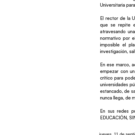
Universitaria par
El rector de la 
que se repite e
atravesando una 
normativo por e
imposible el pl
investigación, sa
En ese marco, ad
empezar con un 
crítico para pod
universidades púb
estancado, de sa
nunca llega, de 
En sus redes 
EDUCACIÓN, SIN
jueves, 11 de sep