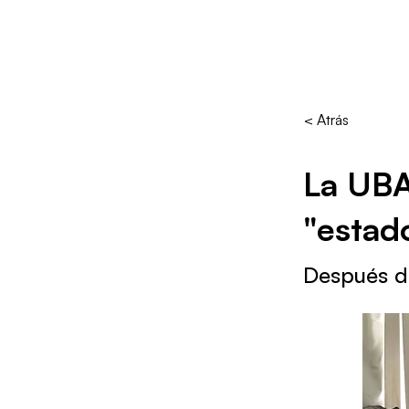
< Atrás
La UBA
"estado
Después de