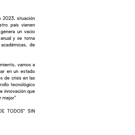
o 2023, situación
stro país vienen
, genera un vacío
anual y se torna
s académicas, de
namiento, vamos a
nar en un estado
 de crisis en las
rrollo tecnológico
de innovación que
r mejor”
 DE TODOS" SIN