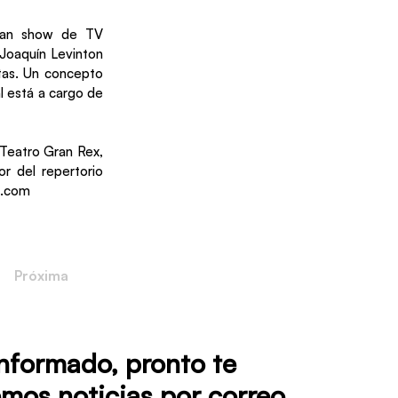
gran show de TV
Joaquín Levinton
tas. Un concepto
l está a cargo de
 Teatro Gran Rex,
or del repertorio
a.com
Próxima
informado, pronto te
mos noticias por correo.