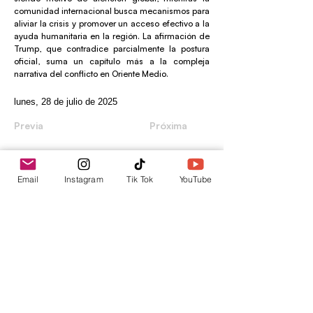
comunidad internacional busca mecanismos para
aliviar la crisis y promover un acceso efectivo a la
ayuda humanitaria en la región. La afirmación de
Trump, que contradice parcialmente la postura
oficial, suma un capítulo más a la compleja
narrativa del conflicto en Oriente Medio.
lunes, 28 de julio de 2025
Previa
Próxima
Email
Instagram
Tik Tok
YouTube
envica
Tu punto de información.
contacto@envica.ar