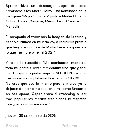
Spreen hizo un descargo luego de estar
nominado a los Martín Fierro. Está nominado en la
categoría "Mejor Streamer" junto a Martín Cirio, La
Cobra, Davoo Xeneize, Mernosketti, Coker y Juli
Manzotti
Él compartió el tweet con la imagen de la terna y
escribió "Nunca en mi vida voy a recibir un premio
que tenga el nombre de Martín Fierro después de
lo que me hicieron en el 2021"
Y relató lo sucedido: "Me nominaron, mandé a
toda mi gente a votar, me confirmaron que gane,
les dije que no podía viajar a NEUQUÉN ese día,
me borraron completamente y lo gano OKY 💀
No creo que sea lo mismo pero la marca ya la
dejaron de como me trataron a mí como Streamer
en esa época, Capaz ahora el streaming al ser
más popular los medios tradiciones lo respeten
más, pero a mi ni me voten"
jueves, 30 de octubre de 2025
Previa
Próxima