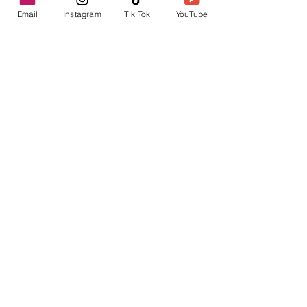
Email
Instagram
Tik Tok
YouTube
contacto@envica.ar
Seguí informado,
pronto te enviaremos
noticias por correo.
Ingresa tu correo electrónico
Enviar