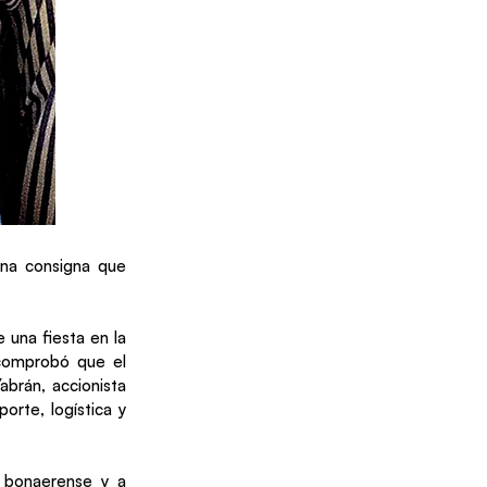
una consigna que
una fiesta en la
 comprobó que el
brán, accionista
orte, logística y
a bonaerense y a