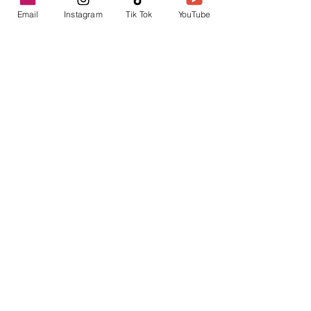
Email
Instagram
Tik Tok
YouTube
contacto@envica.ar
Seguí informado,
pronto te enviaremos
noticias por correo.
Ingresa tu correo electrónico
Enviar