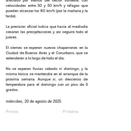
afectado por vientos del sector suroeste, con
velocidades entre 30 y 50 km/h y ráfagas que
pueden alcanzar los 80 km/h (por la mañana y la
tarde).
La previsión oficial indica que hacia el mediodía
cesarán las precipitaciones y así seguirá todo el
jueves.
El viernes se esperan nuevos chaparrones en la
Ciudad de Buenos Aires y el Conurbano, que se
extenderán a lo largo de todo el día.
No se esperan lluvias sábado ni domingo, y la
misma tónica se mantendrá en el arranque de la
próxima semana. Aunque sí, un descenso de
temperatura para el domingo con un piso de 5
grados.
miércoles, 20 de agosto de 2025
Previa
Próxima