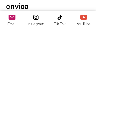
envica
Tu punto de información.
Email
Instagram
Tik Tok
YouTube
contacto@envica.ar
Seguí informado,
pronto te enviaremos
noticias por correo.
Ingresa tu correo electrónico
Enviar