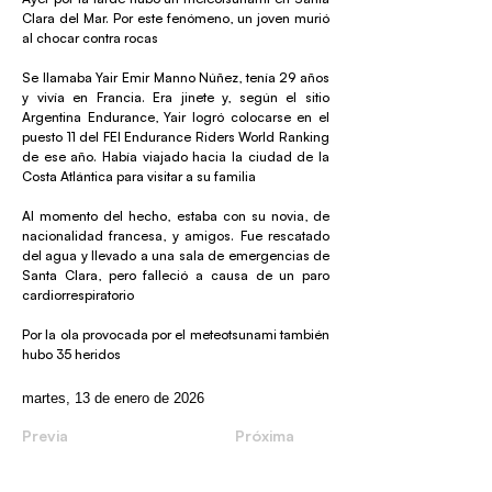
Clara del Mar. Por este fenómeno, un joven murió
al chocar contra rocas
Se llamaba Yair Emir Manno Núñez, tenía 29 años
y vivía en Francia. Era jinete y, según el sitio
Argentina Endurance, Yair logró colocarse en el
puesto 11 del FEI Endurance Riders World Ranking
de ese año. Había viajado hacia la ciudad de la
Costa Atlántica para visitar a su familia
Al momento del hecho, estaba con su novia, de
nacionalidad francesa, y amigos. Fue rescatado
del agua y llevado a una sala de emergencias de
Santa Clara, pero falleció a causa de un paro
cardiorrespiratorio
Por la ola provocada por el meteotsunami también
hubo 35 heridos
martes, 13 de enero de 2026
Previa
Próxima