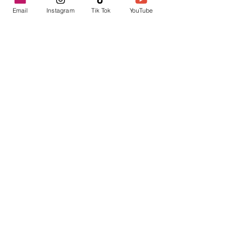
Email
Instagram
Tik Tok
YouTube
contacto@envica.ar
Seguí informado,
pronto te enviaremos
noticias por correo.
Ingresa tu correo electrónico
Enviar