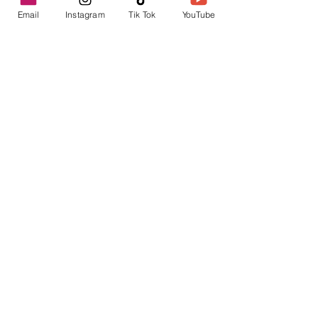
Email
Instagram
Tik Tok
YouTube
contacto@envica.ar
Seguí informado,
pronto te enviaremos
noticias por correo.
Ingresa tu correo electrónico
Enviar