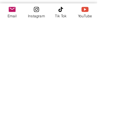
Tu punto de información.
Email
Instagram
Tik Tok
YouTube
contacto@envica.ar
Seguí informado,
pronto te enviaremos
noticias por correo.
Ingresa tu correo electrónico
Enviar