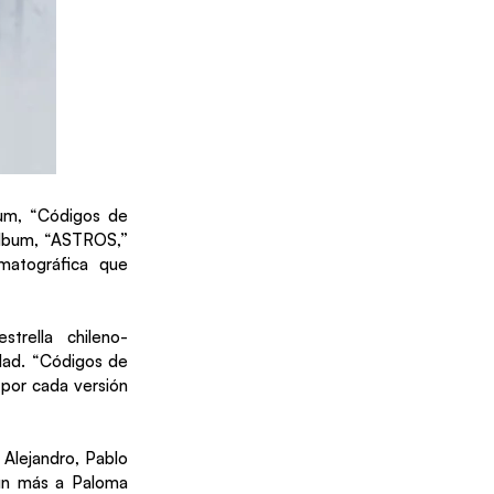
um, “Códigos de
 álbum, “ASTROS,”
ematográfica que
trella chileno-
dad. “Códigos de
por cada versión
 Alejandro, Pablo
 aún más a Paloma