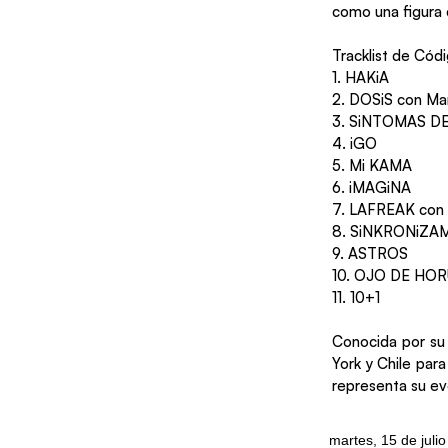
como una figura c
Tracklist de Cód
1. HAKiA
2. DOSiS con Ma
3. SiNTOMAS DE 
4. iGO
5. Mi KAMA
6. iMAGiNA
7. LAFREAK con 
8. SiNKRONiZAM
9. ASTROS
10. OJO DE HORU
11. 10+1
Conocida por su 
York y Chile par
representa su ev
martes, 15 de juli