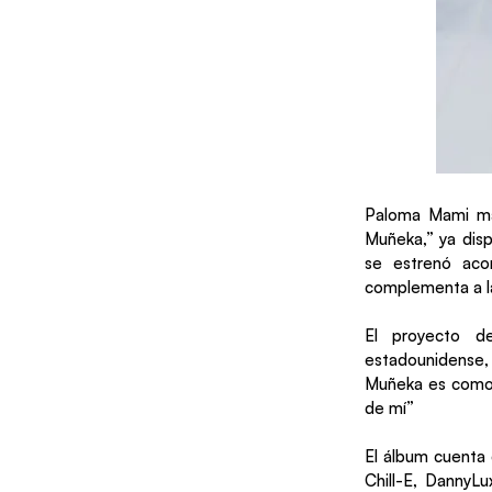
Paloma Mami ma
Muñeka,” ya disp
se estrenó acom
complementa a la 
El proyecto de
estadounidense,
Muñeka es como 
de mí”
El álbum cuenta 
Chill-E, DannyLu