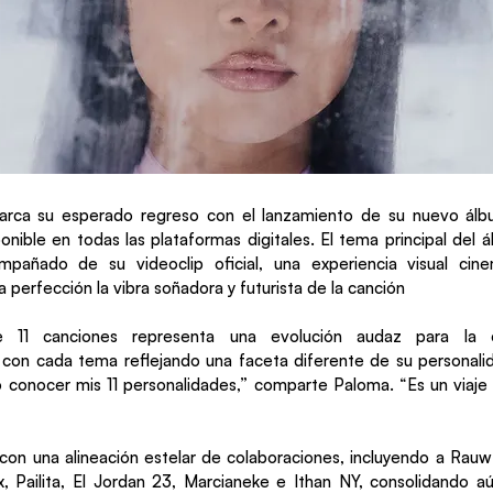
rca su esperado regreso con el lanzamiento de su nuevo álb
onible en todas las plataformas digitales. El tema principal del
pañado de su videoclip oficial, una experiencia visual cin
perfección la vibra soñadora y futurista de la canción
 11 canciones representa una evolución audaz para la es
 con cada tema reflejando una faceta diferente de su personali
conocer mis 11 personalidades,” comparte Paloma. “Es un viaje 
con una alineación estelar de colaboraciones, incluyendo a Rauw
x, Pailita, El Jordan 23, Marcianeke e Ithan NY, consolidando