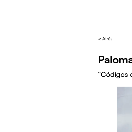
< Atrás
Paloma
“Códigos 