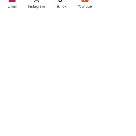
Email
Instagram
Tik Tok
YouTube
contacto@envica.ar
Seguí informado,
pronto te enviaremos
noticias por correo.
Ingresa tu correo electrónico
Enviar