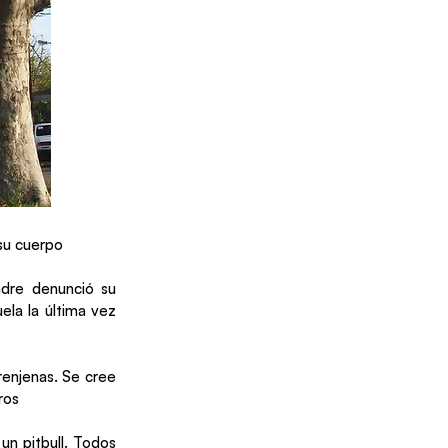
su cuerpo
madre denunció su
ela la última vez
renjenas. Se cree
ros
un pitbull. Todos