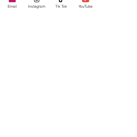
Email
Instagram
Tik Tok
YouTube
contacto@envica.ar
Seguí informado,
pronto te enviaremos
noticias por correo.
Ingresa tu correo electrónico
Enviar