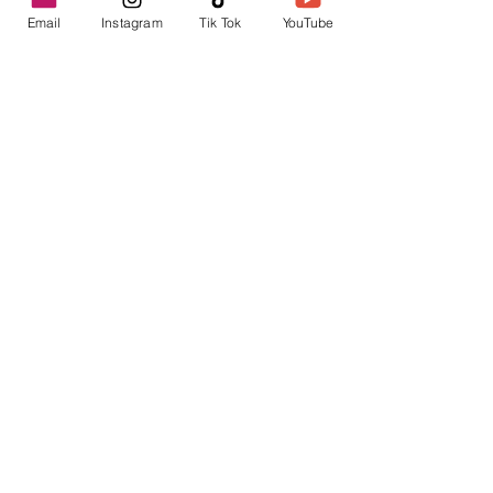
Email
Instagram
Tik Tok
YouTube
contacto@envica.ar
Seguí informado,
pronto te enviaremos
noticias por correo.
Ingresa tu correo electrónico
Enviar