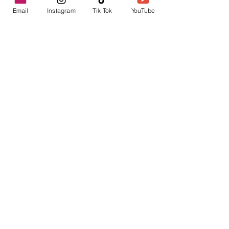
Email
Instagram
Tik Tok
YouTube
contacto@envica.ar
Seguí informado,
pronto te enviaremos
noticias por correo.
Ingresa tu correo electrónico
Enviar