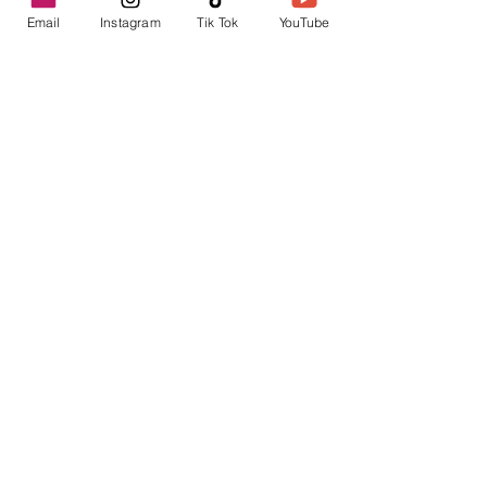
Email
Instagram
Tik Tok
YouTube
contacto@envica.ar
Seguí informado,
pronto te enviaremos
noticias por correo.
Ingresa tu correo electrónico
Enviar