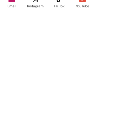
Email
Instagram
Tik Tok
YouTube
contacto@envica.ar
Seguí informado,
pronto te enviaremos
noticias por correo.
Ingresa tu correo electrónico
Enviar