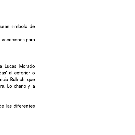
 sean símbolo de
s vacaciones para
ta Lucas Morado
as' al exterior o
cia Bullrich, que
a. Lo charló y la
de las diferentes