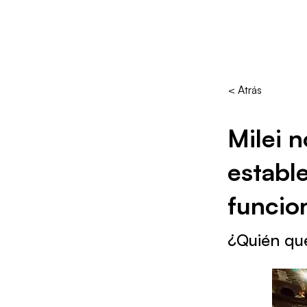
< Atrás
Milei 
estable
funcio
¿Quién qu