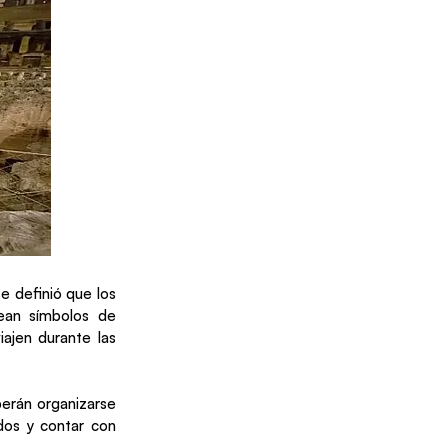
se definió que los
ean símbolos de
iajen durante las
berán organizarse
dos y contar con