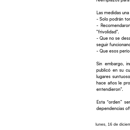
Las medidas una 
- Solo podrán to
- Recomendaron 
"frivolidad".
- Que no se desa
seguir funcionan
- Que esos perío
Sin embargo, i
publicó en su cu
lugares suntuoso
hace años le pro
entendieron".
Esta “orden” ser
dependencias ofi
lunes, 16 de dici