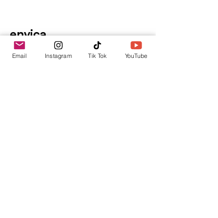
envica
Tu punto de información.
Email
Instagram
Tik Tok
YouTube
contacto@envica.ar
Seguí informado,
pronto te enviaremos
noticias por correo.
Ingresa tu correo electrónico