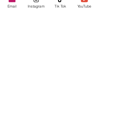
Email
Instagram
Tik Tok
YouTube
contacto@envica.ar
Seguí informado,
pronto te enviaremos
noticias por correo.
Ingresa tu correo electrónico
Enviar