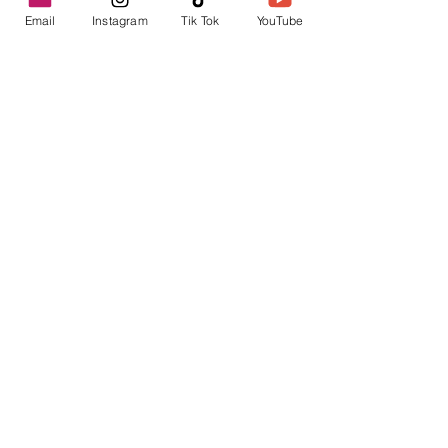
Email
Instagram
Tik Tok
YouTube
contacto@envica.ar
Seguí informado,
pronto te enviaremos
noticias por correo.
Ingresa tu correo electrónico
Enviar