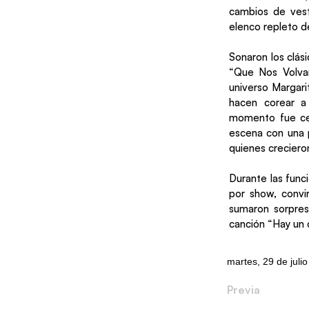
cambios de vestu
elenco repleto d
Sonaron los clás
“Que Nos Volvam
universo Margari
hacen corear a
momento fue cel
escena con una p
quienes creciero
Durante las func
por show, convir
sumaron sorpres
canción “Hay un 
martes, 29 de juli
Previa