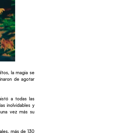
ultos, la magia se
minaron de agotar
stó a todas las
s inolvidables y
ó una vez más su
ales, más de 130