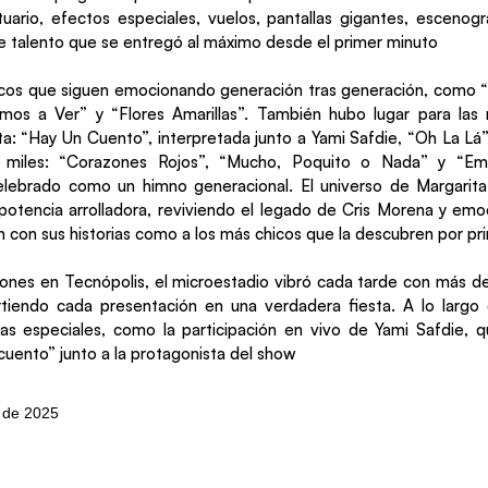
ario, efectos especiales, vuelos, pantallas gigantes, escenog
e talento que se entregó al máximo desde el primer minuto
icos que siguen emocionando generación tras generación, como “
os a Ver” y “Flores Amarillas”. También hubo lugar para las 
ta: “Hay Un Cuento”, interpretada junto a Yami Safdie, “Oh La Lá” 
 miles: “Corazones Rojos”, “Mucho, Poquito o Nada” y “Em
ebrado como un himno generacional. El universo de Margarit
otencia arrolladora, reviviendo el legado de Cris Morena y em
n con sus historias como a los más chicos que la descubren por pr
iones en Tecnópolis, el microestadio vibró cada tarde con más 
tiendo cada presentación en una verdadera fiesta. A lo largo 
as especiales, como la participación en vivo de Yami Safdie, q
cuento” junto a la protagonista del show
o de 2025