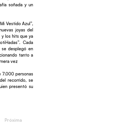
rafía soñada y un
Mi Vestido Azul”,
nuevas joyas del
y los hits que ya
otiHadas”. Cada
a se desplegó en
ocionando tanto a
imera vez
de 7.000 personas
del recorrido, se
uien presentó su
Próxima