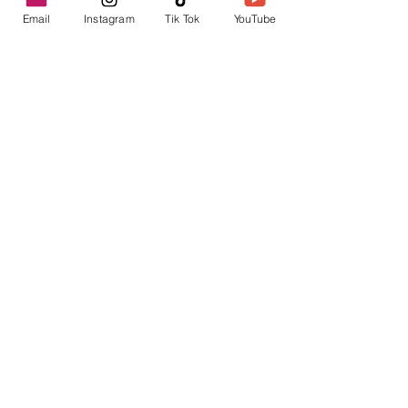
Email
Instagram
Tik Tok
YouTube
contacto@envica.ar
Seguí informado,
pronto te enviaremos
noticias por correo.
Ingresa tu correo electrónico
Enviar