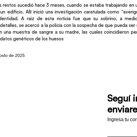
us restos sucedió hace 3 meses, cuando se estaba trabajando en u
un edificio. Allí inició una investigación caratulada como “averig
dentidad. A raíz de esta noticia fue que su sobrino, a med
etalles, se acercó a la policía con la sospecha de que pueda ser s
n una muestra de sangre a su madre, las cuales coincidieron p
s datos genéticos de los huesos
gosto de 2025
Seguí 
enviare
Ingresa tu co