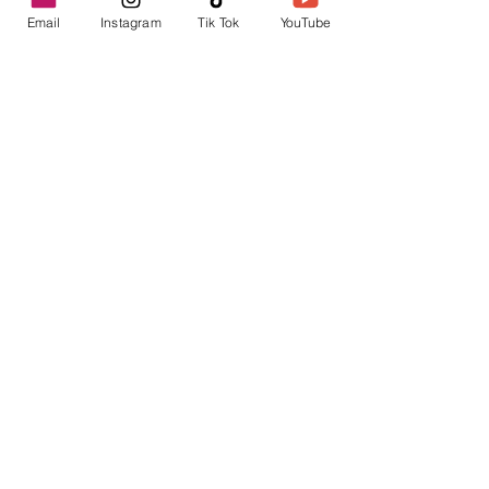
Email
Instagram
Tik Tok
YouTube
contacto@envica.ar
Seguí informado,
pronto te enviaremos
noticias por correo.
Ingresa tu correo electrónico
Enviar