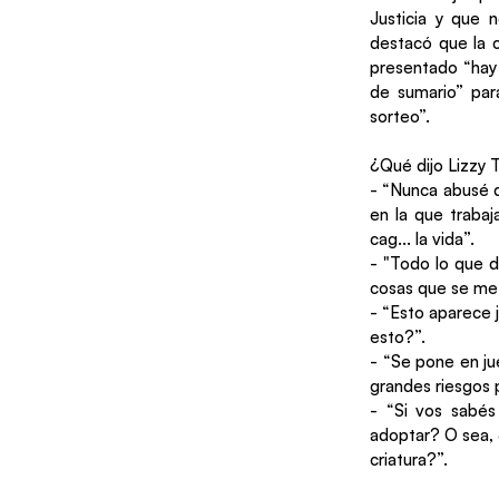
Justicia y que 
destacó que la 
presentado “hay
de sumario” para
sorteo”.
¿Qué dijo Lizzy T
- “Nunca abusé d
en la que traba
cag... la vida”.
- "Todo lo que d
cosas que se me 
- “Esto aparece j
esto?”.
- “Se pone en ju
grandes riesgos 
- “Si vos sabés
adoptar? O sea, 
criatura?”.