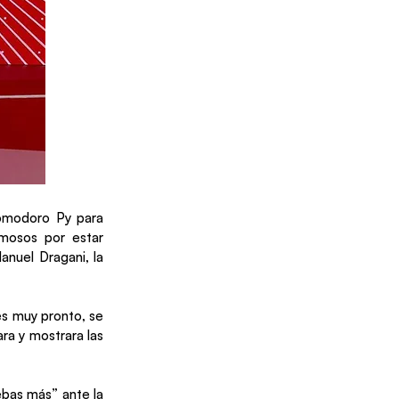
Comodoro Py para
amosos por estar
nuel Dragani, la
es muy pronto, se
ra y mostrara las
ebas más” ante la