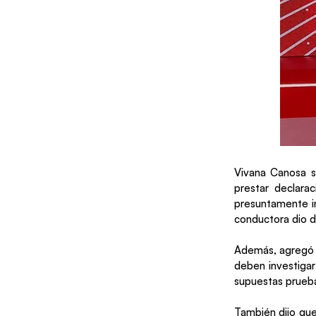
Vivana Canosa s
prestar declara
presuntamente i
conductora dio de
Además, agregó q
deben investigar
supuestas prueba
También dijo que