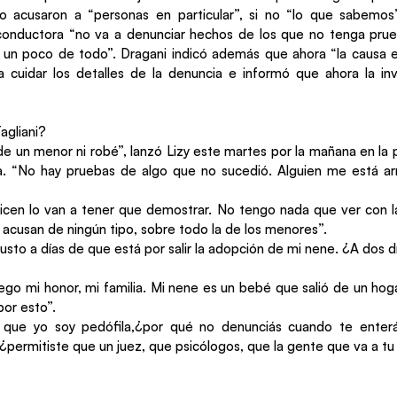
no acusaron a “personas en particular”, si no “lo que sabemos”
conductora “no va a denunciar hechos de los que no tenga prue
 un poco de todo”. Dragani indicó además que ahora “la causa e
 cuidar los detalles de la denuncia e informó que ahora la in
agliani?
e un menor ni robé”, lanzó Lizy este martes por la mañana en la p
ja. “No hay pruebas de algo que no sucedió. Alguien me está a
icen lo van a tener que demostrar. No tengo nada que ver con la 
acusan de ningún tipo, sobre todo la de los menores”.
usto a días de que está por salir la adopción de mi nene. ¿A dos dí
ego mi honor, mi familia. Mi nene es un bebé que salió de un hog
por esto”.
 que yo soy pedófila,¿por qué no denunciás cuando te ente
¿permitiste que un juez, que psicólogos, que la gente que va a t