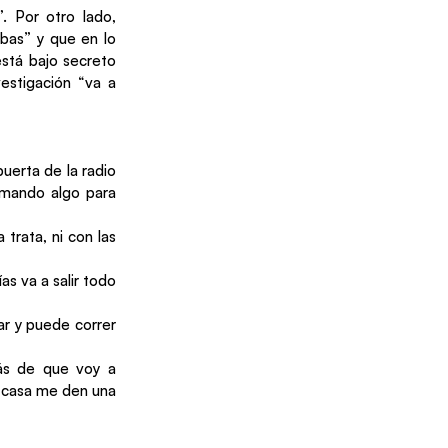
. Por otro lado,
bas” y que en lo
stá bajo secreto
vestigación “va a
uerta de la radio
rmando algo para
trata, ni con las
as va a salir todo
ar y puede correr
rás de que voy a
u casa me den una