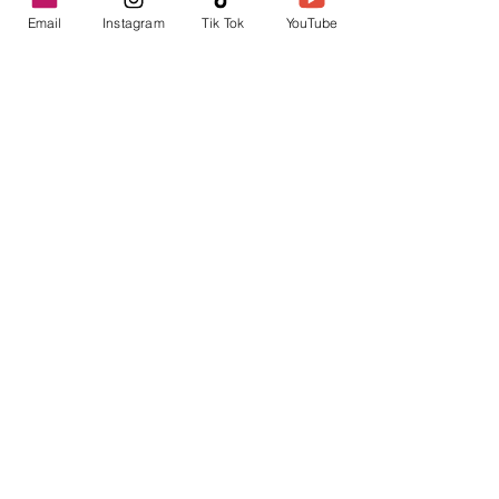
Email
Instagram
Tik Tok
YouTube
contacto@envica.ar
Seguí informado,
pronto te enviaremos
noticias por correo.
Ingresa tu correo electrónico
Enviar