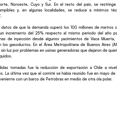
Norte, Noroeste, Cuyo y Sur. En el resto del país, se restringe
rumpibles y, en algunas localidades, se reduce a mínimos téc
.
 datos de que la demanda superó los 100 millones de metros cú
un incremento del 25% respecto al mismo período del año p
as de inyección desde algunos yacimientos de Vaca Muerta, 
n los gasoductos. En el Área Metropolitana de Buenos Aires (
 sin luz por problemas en usinas generadoras que dejaron de que
quidos.
idas tomadas fue la reducción de exportación a Chile a nive
s. La última vez que el comité se había reunido fue en mayo d
nveniente con un barco de Petrobras en medio de otra ola polar.