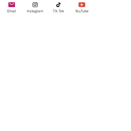
lunes, 4 de agosto de 2025
Email
Instagram
Tik Tok
YouTube
Previa
Próxima
envica
Tu punto de información.
contacto@envica.ar
Seguí informado,
pronto te enviaremos
noticias por correo.