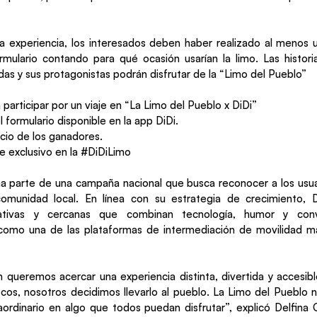
a experiencia, los interesados deben haber realizado al menos u
mulario contando para qué ocasión usarían la limo. Las histori
das y sus protagonistas podrán disfrutar de la “Limo del Pueblo”
participar por un viaje en “La Limo del Pueblo x DiDi”
 formulario disponible en la app DiDi.
cio de los ganadores.
je exclusivo en la #DiDiLimo
rma parte de una campaña nacional que busca reconocer a los usuar
comunidad local. En línea con su estrategia de crecimiento, 
ativas y cercanas que combinan tecnología, humor y conve
como una de las plataformas de intermediación de movilidad má
 queremos acercar una experiencia distinta, divertida y accesible.
cos, nosotros decidimos llevarlo al pueblo. La Limo del Pueblo 
raordinario en algo que todos puedan disfrutar”, explicó Delfina