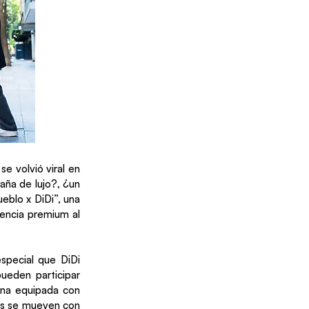
se volvió viral en
aña de lujo?, ¿un
ueblo x DiDi”, una
iencia premium al
especial que DiDi
ueden participar
sina equipada con
nes se mueven con