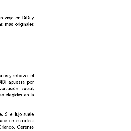
n viaje en DiDi y
as más originales
ios y reforzar el
DiDi apuesta por
rsación social,
s elegidas en la
 Si el lujo suele
nace de esa idea:
 Orlando, Gerente