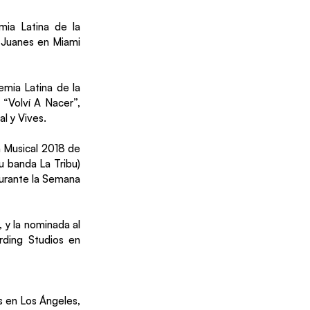
ia Latina de la
e Juanes en Miami
mia Latina de la
“Volví A Nacer”,
l y Vives.
a Musical 2018 de
u banda La Tribu)
durante la Semana
 y la nominada al
rding Studios en
os en Los Ángeles,