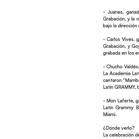
- Juanes, gana
Grabación, y la 
bajo la direcció
- Carlos Vives,
Grabación, y Go
grabada en los e
- Chucho Valdés,
La Academia Lati
cantaron “Mambo 
Latin GRAMMY, ba
- Mon Laferte, g
Latin Grammy Br
Miami.
¿Dónde verlo?
La celebración de