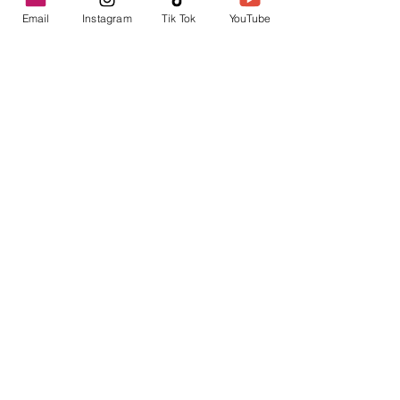
Email
Instagram
Tik Tok
YouTube
contacto@envica.ar
Seguí informado,
pronto te enviaremos
noticias por correo.
Ingresa tu correo electrónico
Enviar