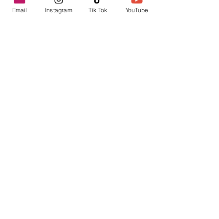
Email
Instagram
Tik Tok
YouTube
contacto@envica.ar
Seguí informado,
pronto te enviaremos
noticias por correo.
Ingresa tu correo electrónico
Enviar