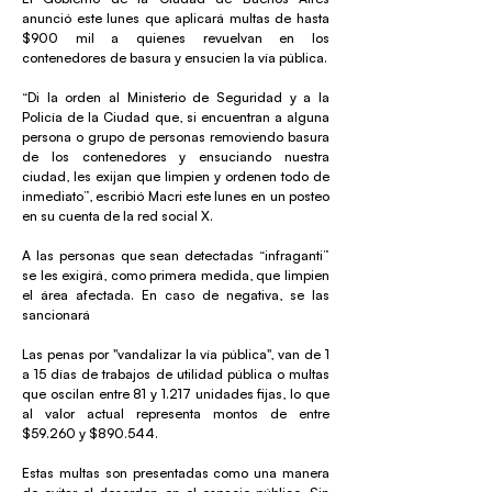
anunció este lunes que aplicará multas de hasta
$900 mil a quienes revuelvan en los
contenedores de basura y ensucien la vía pública.
“Di la orden al Ministerio de Seguridad y a la
Policía de la Ciudad que, si encuentran a alguna
persona o grupo de personas removiendo basura
de los contenedores y ensuciando nuestra
ciudad, les exijan que limpien y ordenen todo de
inmediato”, escribió Macri este lunes en un posteo
en su cuenta de la red social X.
A las personas que sean detectadas “infraganti”
se les exigirá, como primera medida, que limpien
el área afectada. En caso de negativa, se las
sancionará
Las penas por "vandalizar la vía pública", van de 1
a 15 días de trabajos de utilidad pública o multas
que oscilan entre 81 y 1.217 unidades fijas, lo que
al valor actual representa montos de entre
$59.260 y $890.544.
Estas multas son presentadas como una manera