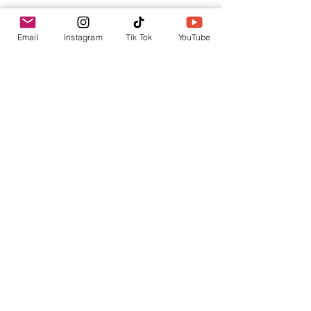
Tu punto de información.
Email
Instagram
Tik Tok
YouTube
contacto@envica.ar
Seguí informado,
pronto te enviaremos
noticias por correo.
Ingresa tu correo electrónico
Enviar