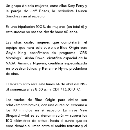
Un grupo de seis mujeres, entre ellas Katy Perry y
la pareja de Jeff Bezos, la periodista Lauren
Sánchez irán al espacio.
Es una tripulación 100% de mujeres (en total 6) y
este suceso no pasaba desde hace 60 años.
Las otras cuatro mujeres que completarán el
equipo que hará este vuelo de Blue Origin son:
Gayle King, coanfitriona del programa “CBS
Mornings”; Aisha Bowe, científica espacial de la
NASA; Amanda Nguyen, científica especializada
en bioastronáutica; y Kerianne Flynn, productora
de cine.
El lanzamiento será este lunes 14 de abril del NS-
31 comienza a las 8:30 a. m. CDT / 13:30 UTC.
Los vuelos de Blue Origin para civiles son
relativamente breves, con una duración cercana a
los 10 minutos en el espacio. La nave New
Shepard —tal es su denominación— supera los
100 kilómetros de altitud, hasta el punto que es
considerado el límite entre el ámbito terrestre y el