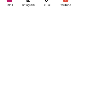
Email
Instagram
Tik Tok
YouTube
contacto@envica.ar
Seguí informado,
pronto te enviaremos
noticias por correo.
Ingresa tu correo electrónico
Enviar