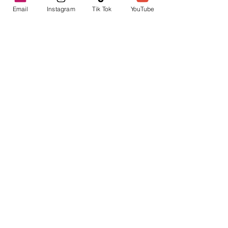
Email
Instagram
Tik Tok
YouTube
Previa
Próxima
envica
Tu punto de información.
contacto@envica.ar
Seguí informado,
pronto te enviaremos
noticias por correo.
Ingresa tu correo electrónico