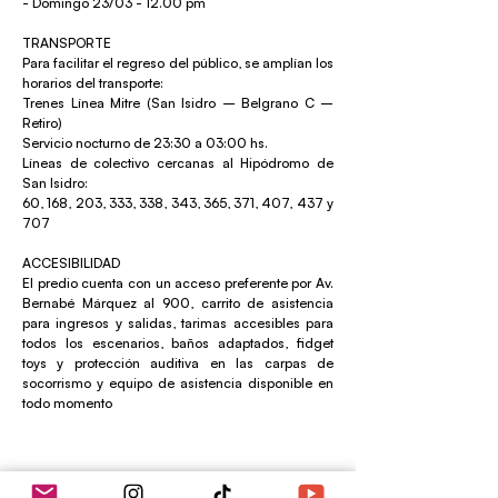
- Domingo 23/03 - 12.00 pm
TRANSPORTE
Para facilitar el regreso del público, se amplían los
horarios del transporte:
Trenes Línea Mitre (San Isidro – Belgrano C –
Retiro)
Servicio nocturno de 23:30 a 03:00 hs.
Líneas de colectivo cercanas al Hipódromo de
San Isidro:
60, 168, 203, 333, 338, 343, 365, 371, 407, 437 y
707
ACCESIBILIDAD
El predio cuenta con un acceso preferente por Av.
Bernabé Márquez al 900, carrito de asistencia
para ingresos y salidas, tarimas accesibles para
todos los escenarios, baños adaptados, fidget
toys y protección auditiva en las carpas de
socorrismo y equipo de asistencia disponible en
todo momento
viernes, 21 de marzo de 2025