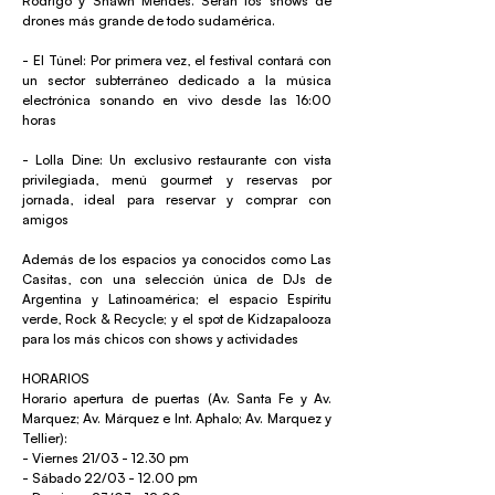
Rodrigo y Shawn Mendes. Serán los shows de
drones más grande de todo sudamérica.
- El Túnel: Por primera vez, el festival contará con
un sector subterráneo dedicado a la música
electrónica sonando en vivo desde las 16:00
horas
- Lolla Dine: Un exclusivo restaurante con vista
privilegiada, menú gourmet y reservas por
jornada, ideal para reservar y comprar con
amigos
Además de los espacios ya conocidos como Las
Casitas, con una selección única de DJs de
Argentina y Latinoamérica; el espacio Espíritu
verde, Rock & Recycle; y el spot de Kidzapalooza
para los más chicos con shows y actividades
HORARIOS
Horario apertura de puertas (Av. Santa Fe y Av.
Marquez; Av. Márquez e Int. Aphalo; Av. Marquez y
Tellier):
- Viernes 21/03 - 12.30 pm
- Sábado 22/03 - 12.00 pm