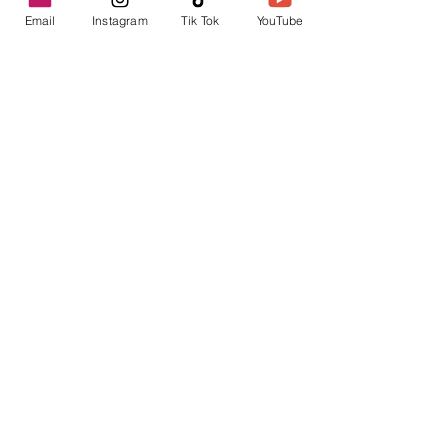
Email
Instagram
Tik Tok
YouTube
contacto@envica.ar
Seguí informado,
pronto te enviaremos
noticias por correo.
Ingresa tu correo electrónico
Enviar