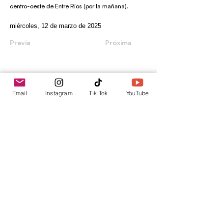
centro-oeste de Entre Ríos (por la mañana).
miércoles, 12 de marzo de 2025
Previa
Próxima
envica
Email
Instagram
Tik Tok
YouTube
Tu punto de información.
contacto@envica.ar
Seguí informado,
pronto te enviaremos
noticias por correo.