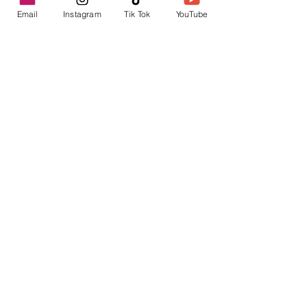
Email
Instagram
Tik Tok
YouTube
contacto@envica.ar
Seguí informado,
pronto te enviaremos
noticias por correo.
Ingresa tu correo electrónico
Enviar