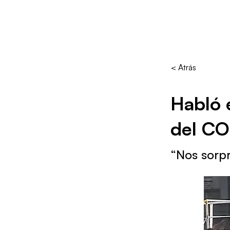
< Atrás
Habló e
del C
“Nos sorp