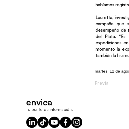
habíamos registra
Lauretta, invest
campaña que se
desempeño de to
del Plata. “E
expediciones en
momento la expe
también la hicim
martes, 12 de ago
Previa
envica
Tu punto de información.